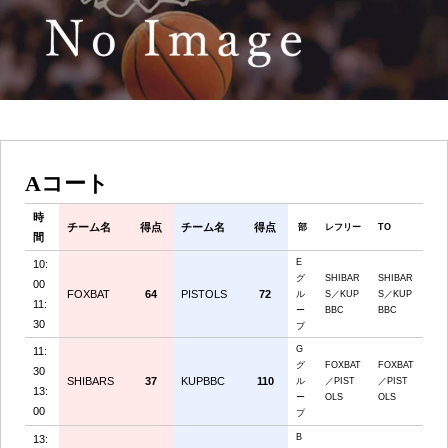
Aコート
時
チーム名
得点
チーム名
得点
部
レフリー
TO
間
E
10:
グ
SHIBAR
SHIBAR
00
FOXBAT
64
PISTOLS
72
ル
S／KUP
S／KUP
11:
ー
BBC
BBC
30
プ
G
11:
グ
FOXBAT
FOXBAT
30
SHIBARS
37
KUPBBC
110
ル
／PIST
／PIST
13:
ー
OLS
OLS
00
プ
B
13: