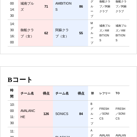
グ
御船クラ
御船クラ
00
城南ブル
AMBITION
71
86
ル
ブ／阿蘇
ブ／阿蘇
14:
ズ
S
ー
クラブ
クラブ
30
プ
M
14:
城南ブル
城南ブル
グ
30
御船クラ
阿蘇クラ
ズ／AM
ズ／AM
62
55
ル
BITION
BITION
16:
ブ（女）
ブ（女）
ー
S
S
00
プ
Bコート
時
チーム名
得点
チーム名
得点
部
レフリー
TO
間
B
10:
グ
FRESH
FRESH
00
AVALANC
126
SONICS
84
ル
／SONI
／SONI
11:
HE
ー
CS
CS
30
プ
A
11:
グ
AVALAN
AVALAN