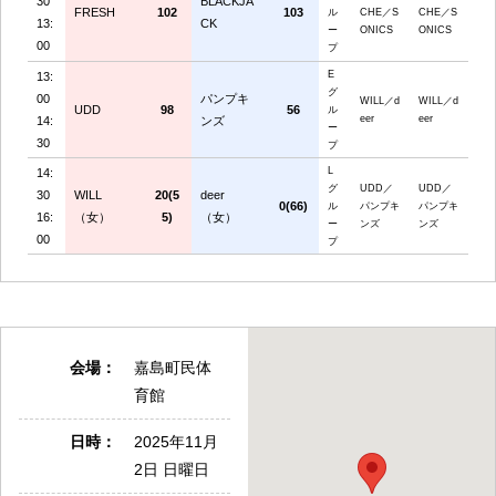
30
BLACKJA
FRESH
102
103
ル
CHE／S
CHE／S
13:
CK
ー
ONICS
ONICS
00
プ
E
13:
グ
00
パンプキ
WILL／d
WILL／d
UDD
98
56
ル
eer
eer
14:
ンズ
ー
30
プ
L
14:
グ
UDD／
UDD／
30
WILL
20(5
deer
0(66)
ル
パンプキ
パンプキ
16:
（女）
5)
（女）
ー
ンズ
ンズ
00
プ
会場：
嘉島町民体
育館
日時：
2025年11月
2日 日曜日