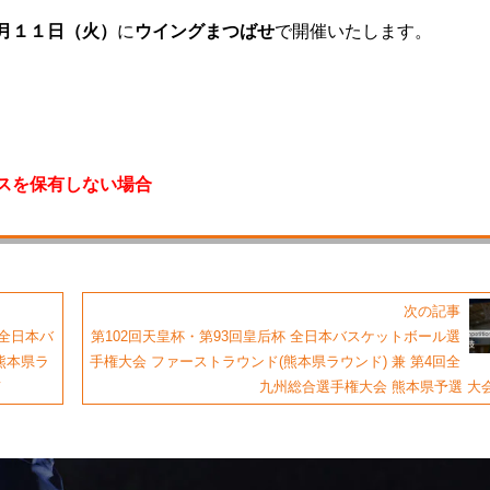
月１１日（火）
に
ウイングまつばせ
で開催いたします。
スを保有しない場合
次の記事
 全日本バ
第102回天皇杯・第93回皇后杯 全日本バスケットボール選
熊本県ラ
手権大会 ファーストラウンド(熊本県ラウンド) 兼 第4回全
て
九州総合選手権大会 熊本県予選 大