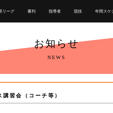
県リーグ
審判
指導者
競技
年間スケ
お知らせ
NEWS
ス講習会（コーチ等）