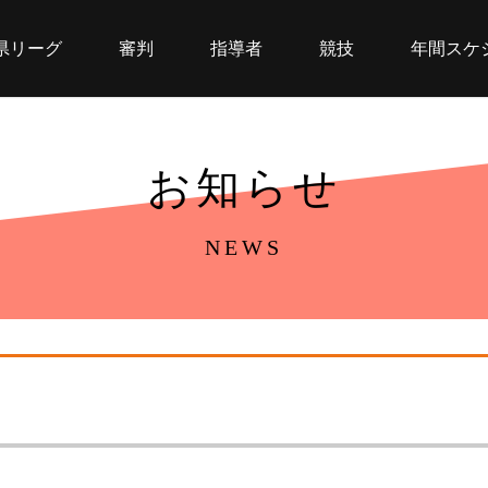
県リーグ
審判
指導者
競技
年間スケ
お知らせ
NEWS